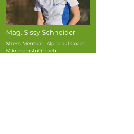
Mag. Sissy Schneider
Stress-Mentorin, Alphalauf Coach,
MikronährstoffCoach
Sissy Schneider | Alphalauf
Coaching | Stress Mentorin in
Wien
Telefon:
+43 676 384 93 55
Woc
hene
ndseminar
Gesunde Stressbewältigun
g
mit entspannter Bewegung
Freitag, 16. Mai 2025
15 Uhr